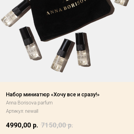
Набор миниатюр «Xочу все и сразу!»
Anna Borisova parfum
Артикул:
newall
4990,00
р.
7150,00
р.